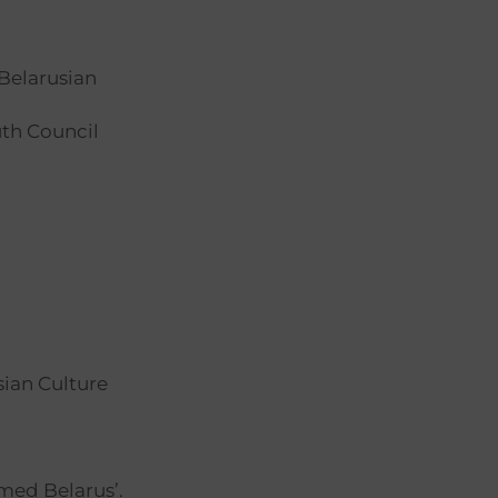
 Belarusian
uth Council
ian Culture
 med Belarus’.