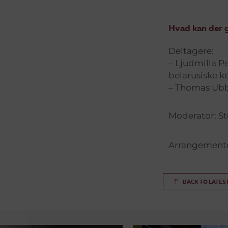
Hvad kan der g
Deltagere:
– Ljudmilla P
belarusiske k
– Thomas Ubbe
Moderator: S
Arrangementet
BACK TO LATES