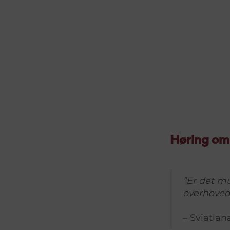
Høring om 
”Er det mu
overhovede
– Sviatla