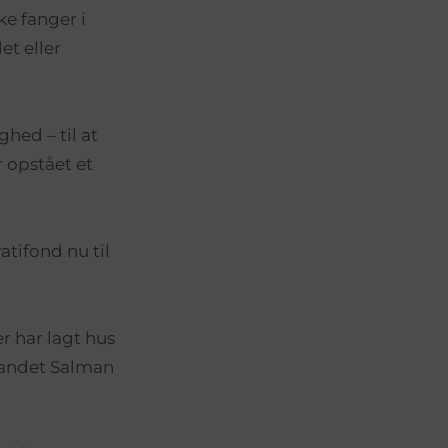
ke fanger i
et eller
hed – til at
r opstået et
tifond nu til
r har lagt hus
 andet Salman