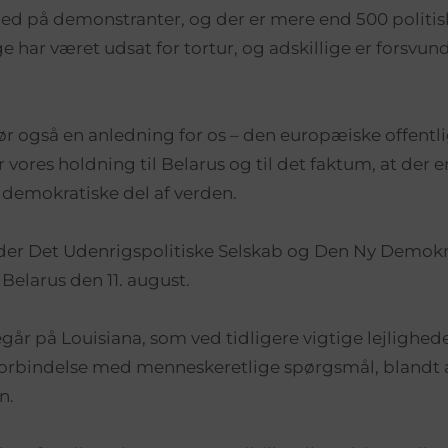
 ned på demonstranter, og der er mere end 500 politis
 har været udsat for tortur, og adskillige er forsvund
ør også en anledning for os – den europæiske offentlig
r vores holdning til Belarus og til det faktum, at der e
n demokratiske del af verden.
der Det Udenrigspolitiske Selskab og Den Ny Demokra
Belarus den 11. august.
går på Louisiana, som ved tidligere vigtige lejlighede
i forbindelse med menneskeretlige spørgsmål, blandt
n.