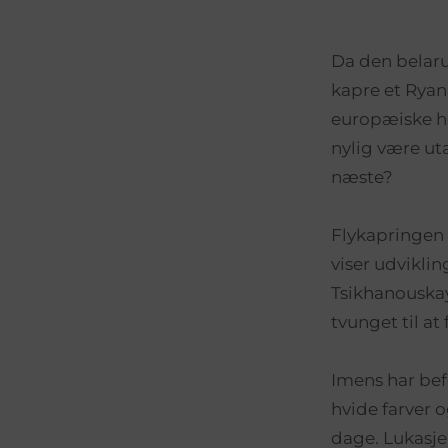
Da den belaru
kapre et Ryana
europæiske ho
nylig være ut
næste?
Flykapringen 
viser udviklin
Tsikhanouskay
tvunget til a
Imens har bef
hvide farver 
dage. Lukasje