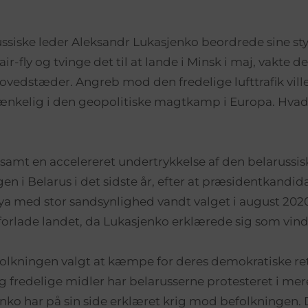
ssiske leder Aleksandr Lukasjenko beordrede sine styr
ir-fly og tvinge det til at lande i Minsk i maj, vakte de
vedstæder. Angreb mod den fredelige lufttrafik ville 
ænkelig i den geopolitiske magtkamp i Europa. Hvad 
samt en accelereret undertrykkelse af den belarussis
gen i Belarus i det sidste år, efter at præsidentkandid
a med stor sandsynlighed vandt valget i august 202
t forlade landet, da Lukasjenko erklærede sig som vind
olkningen valgt at kæmpe for deres demokratiske re
og fredelige midler har belarusserne protesteret i me
nko har på sin side erklæret krig mod befolkningen. D