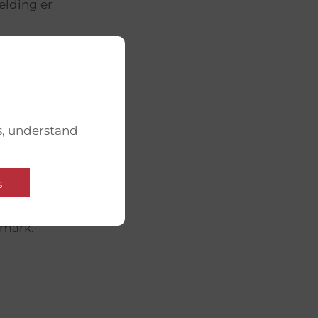
melding er
olitiske
g
s, understand
sen
s
en i Belarus.
nmark.