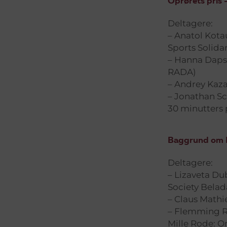
Oprørets pris 
Deltagere:
– Anatol Kota
Sports Solida
– Hanna Dapsh
RADA)
– Andrey Kaz
– Jonathan Sc
30 minutters
Baggrund om Be
Deltagere:
– Lizaveta D
Society Belad
– Claus Mathi
– Flemming Ro
Mille Rode: Om