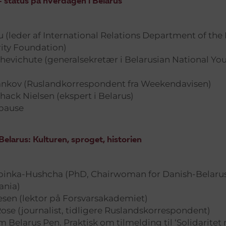
– status på hverdagen i Belarus
u (leder af International Relations Department of the
rity Foundation)
evichute (generalsekretær i Belarusian National Yo
ankov (Ruslandkorrespondent fra Weekendavisen)
hack Nielsen (ekspert i Belarus)
 pause
larus: Kulturen, sproget, historien
ubinka-Hushcha (PhD, Chairwoman for Danish-Belarus
ania)
esen (lektor på Forsvarsakademiet)
se (journalist, tidligere Ruslandskorrespondent)
 Belarus Pen. Praktisk om tilmelding til ‘Solidaritet