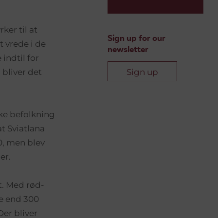
ker til at
Sign up for our
t vrede i de
newsletter
indtil for
bliver det
Sign up
ke befolkning
at Sviatlana
0, men blev
er.
t. Med rød-
re end 300
er bliver