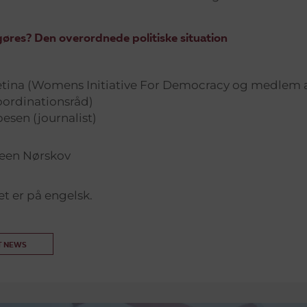
øres? Den overordnede politiske situation
etina (Womens Initiative For Democracy og medlem a
oordinationsråd)
sen (journalist)
teen Nørskov
 er på engelsk.
T NEWS